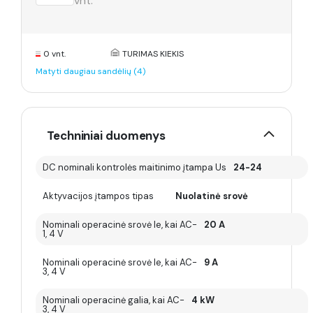
vnt.
0 vnt.
TURIMAS KIEKIS
Matyti daugiau sandėlių (4)
Techniniai duomenys
DC nominali kontrolės maitinimo įtampa Us
24-24
Aktyvacijos įtampos tipas
Nuolatinė srovė
Nominali operacinė srovė Ie, kai AC-
20 A
1, 4 V
Nominali operacinė srovė Ie, kai AC-
9 A
3, 4 V
Nominali operacinė galia, kai AC-
4 kW
3, 4 V