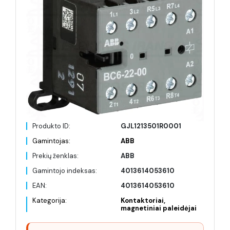
Produkto ID:
GJL1213501R0001
Gamintojas:
ABB
Prekių ženklas:
ABB
Gamintojo indeksas:
4013614053610
EAN:
4013614053610
Kategorija:
Kontaktoriai,
magnetiniai paleidėjai