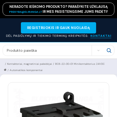
NERADOTE IEŠKOMO PRODUKTO? PARAŠYKITE UŽKLAUSĄ
IR MES PASISTENGSIME JUMS PADĖTI!
PREKYBA@ELIRANGA.LT
REGISTRUOKIS IR GAUK NUOLAIDĄ
DĖL PASIŪLYMŲ IR TIEKIMO TERMINŲ KREIPKITĖS:
KONTAKTAI
SEARCH
/
Kontaktoriai, magnetiniai paleidėjai
/
BC6-22-00-01 Minikontaktorius 24VDC
/
Automatikos komponentai