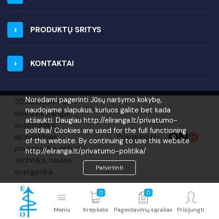
PRODUKTŲ SRITYS
KONTAKTAI
Norėdami pagerinti Jūsų naršymo kokybę,
2026 ELIRANGA =
naudojame slapukus, kuriuos galite bet kada
elektros įranga,
atšaukti. Daugiau http://eliranga.lt/privatumo-
automatika,
politika/ Cookies are used for the full functioning
Powered by
apšvietimas,
of this website. By continuing to use this website
pneumatika, robotų
http://eliranga.lt/privatumo-politika/
technika, saulės
Patvirtinti
energetika
0
0
Meniu
Krepšelis
Pageidavimų sąrašas
Prisijungti