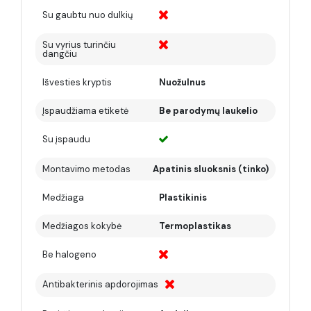
Su gaubtu nuo dulkių
Su vyrius turinčiu
dangčiu
Išvesties kryptis
Nuožulnus
Įspaudžiama etiketė
Be parodymų laukelio
Su įspaudu
Montavimo metodas
Apatinis sluoksnis (tinko)
Medžiaga
Plastikinis
Medžiagos kokybė
Termoplastikas
Be halogeno
Antibakterinis apdorojimas