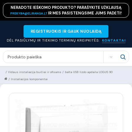
NERADOTE IEŠKOMO PRODUKTO? PARAŠYKITE UŽKLAUSĄ
IR MES PASISTENGSIME JUMS PADĖTI!
PREKYBA@ELIRANGA.LT
REGISTRUOKIS IR GAUK NUOLAIDĄ
DĖL PASIŪLYMŲ IR TIEKIMO TERMINŲ KREIPKITĖS:
KONTAKTAI
SEARCH
/
Vidaus instaliacija buičiai ir ofisams
/
balta USB lizdo apdaila LOGUS 90
/
Instaliacijos komponentai