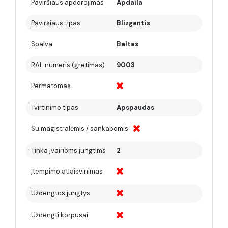
Paviršiaus apdorojimas
Apdaila
Paviršiaus tipas
Blizgantis
Spalva
Baltas
RAL numeris (gretimas)
9003
Permatomas
Tvirtinimo tipas
Apspaudas
Su magistralėmis / sankabomis
Tinka įvairioms jungtims
2
Įtempimo atlaisvinimas
Uždengtos jungtys
Uždengti korpusai