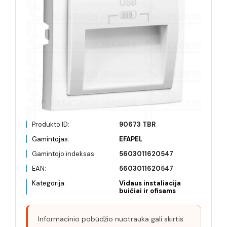
Produkto ID:
90673 TBR
Gamintojas:
EFAPEL
Gamintojo indeksas:
5603011620547
EAN:
5603011620547
Kategorija:
Vidaus instaliacija
buičiai ir ofisams
Informacinio pobūdžio nuotrauka gali skirtis