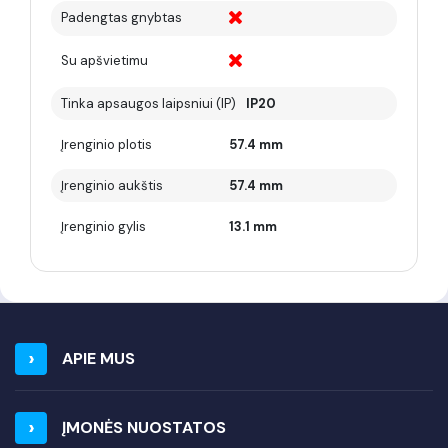
Padengtas gnybtas
Su apšvietimu
Tinka apsaugos laipsniui (IP)
IP20
Įrenginio plotis
57.4 mm
Įrenginio aukštis
57.4 mm
Įrenginio gylis
13.1 mm
APIE MUS
ĮMONĖS NUOSTATOS