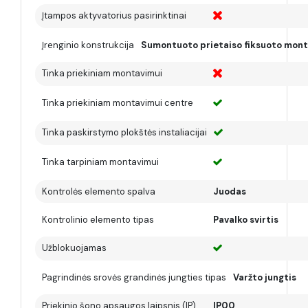
Įtampos aktyvatorius pasirinktinai
Įrenginio konstrukcija
Sumontuoto prietaiso fiksuoto mon
Tinka priekiniam montavimui
Tinka priekiniam montavimui centre
Tinka paskirstymo plokštės instaliacijai
Tinka tarpiniam montavimui
Kontrolės elemento spalva
Juodas
Kontrolinio elemento tipas
Pavalko svirtis
Užblokuojamas
Pagrindinės srovės grandinės jungties tipas
Varžto jungtis
Priekinio šono apsaugos laipsnis (IP)
IP00