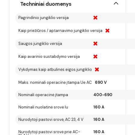
Techniniai duomenys
Pagrindinio jungiklio versija
Kaip priežiūros / aptarnavimo jungiklio versija
Saugos jungiklio versija
Kaip avarinio sustabdymo versija
Vykdymas kaip atbulinės eigos jungiklio
Maks. nominali operacinė įtampa Ue AC
690 V
Nominali operacinė įtampa
400-690
Nominali nuolatinė srovė Iu
160 A
Nurodytoji pastovi srovė, AC 23, 4 V
160 A
Nurodytoji pastovi srovė prie AC-
160 A