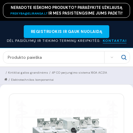
NERADOTE IEŠKOMO PRODUKTO? PARAŠYKITE UŽKLAUSĄ
IR MES PASISTENGSIME JUMS PADĖTI!
PREKYBA@ELIRANGA.LT
REGISTRUOKIS IR GAUK NUOLAIDĄ
DĖL PASIŪLYMŲ IR TIEKIMO TERMINŲ KREIPKITĖS:
KONTAKTAI
SEARCH
/
Kirtikliai galios grandinėms
/
4P CO perjungimo sistema 160A AC21A
/
Elektrotechnikos komponentai