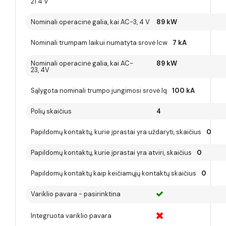
21 4 V
Nominali operacinė galia, kai AC-3, 4 V
89 kW
Nominali trumpam laikui numatyta srovė Icw
7 kA
Nominali operacinė galia, kai AC-
89 kW
23, 4V
Sąlygota nominali trumpo jungimosi srovė lq
100 kA
Polių skaičius
4
Papildomų kontaktų, kurie įprastai yra uždaryti, skaičius
0
Papildomų kontaktų, kurie įprastai yra atviri, skaičius
0
Papildomų kontaktų kaip keičiamųjų kontaktų skaičius
0
Variklio pavara - pasirinktina
Integruota variklio pavara