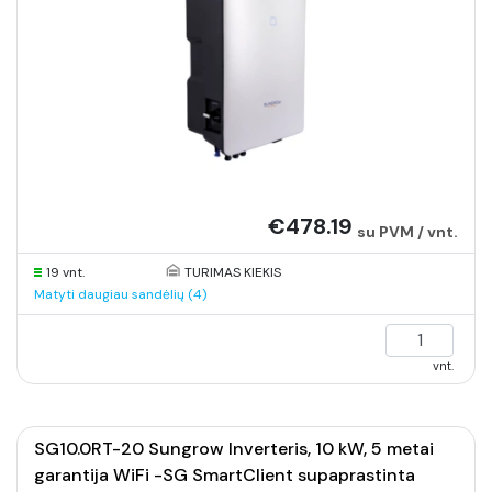
€478.19
su PVM / vnt.
19 vnt.
TURIMAS KIEKIS
Matyti daugiau sandėlių (4)
vnt.
SG10.0RT-20 Sungrow Inverteris, 10 kW, 5 metai
garantija WiFi -SG SmartClient supaprastinta