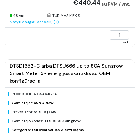
€440.44
su PVM / vnt.
48 vnt.
TURIMAS KIEKIS
Matyti daugiau sandėlių (4)
vnt.
DTSD1352-C arba DTSU666 up to 80A Sungrow
Smart Meter 3~ energijos skaitiklis su OEM
konfigūracija
Produkto ID:
DTSD1352-C
Gamintojas:
SUNGROW
Prekės ženklas:
Sungrow
Gamintojo kodas:
DTSU666-Sungrow
Kategorija:
Keitikliai saulės elektrinėms