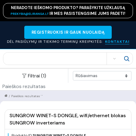
NERADOTE IEŠKOMO PRODUKTO? PARAŠYKITE UŽKLAUSĄ
IR MES PASISTENGSIME JUMS PADĖTI!
PREKYBA@ELIRANGA.LT
REGISTRUOKIS IR GAUK NUOLAIDĄ
DĖL PASIŪLYMŲ IR TIEKIMO TERMINŲ KREIPKITĖS:
KONTAKTAI
SEARCH
Filtrai (1)
Paieškos rezultatas
/
Paieškos rezultatas ' '
SUNGROW WINET-S DONGLE, wifi/ethernet blokas
SUNGROW inverteriams
Produkto ID:
SUNGROW WINET-S DONGLE