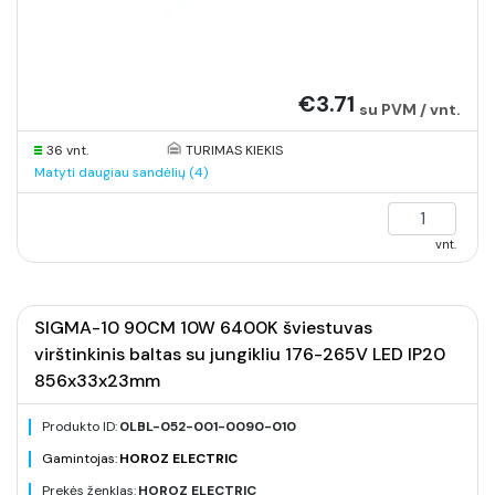
€3.71
su PVM / vnt.
36 vnt.
TURIMAS KIEKIS
Matyti daugiau sandėlių (4)
vnt.
SIGMA-10 90CM 10W 6400K šviestuvas
virštinkinis baltas su jungikliu 176-265V LED IP20
856x33x23mm
Produkto ID:
0LBL-052-001-0090-010
Gamintojas:
HOROZ ELECTRIC
Prekės ženklas:
HOROZ ELECTRIC