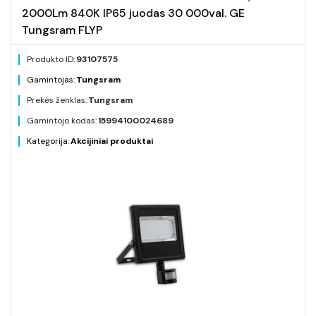
2000Lm 840K IP65 juodas 30 000val. GE
Tungsram FLYP
Produkto ID:
93107575
Gamintojas:
Tungsram
Prekės ženklas:
Tungsram
Gamintojo kodas:
15994100024689
Kategorija:
Akcijiniai produktai