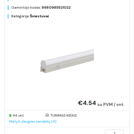
Gamintojo kodas:
8680985521022
Kategorija:
Šviestuvai
€4.54
su PVM / vnt.
44 vnt.
TURIMAS KIEKIS
Matyti daugiau sandėlių (4)