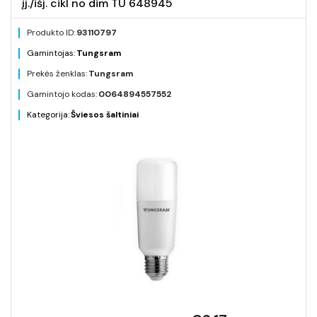
įj./išj. cikl no dim TU 648945
Produkto ID:
93110797
Gamintojas:
Tungsram
Prekės ženklas:
Tungsram
Gamintojo kodas:
0064894557552
Kategorija:
Šviesos šaltiniai