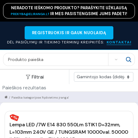
NERADOTE IEŠKOMO PRODUKTO? PARAŠYKITE UŽKLAUSĄ
IR MES PASISTENGSIME JUMS PADĖTI!
PREKYBA@ELIRANGA.LT
REGISTRUOKIS IR GAUK NUOLAIDĄ
DĖL PASIŪLYMŲ IR TIEKIMO TERMINŲ KREIPKITĖS:
KONTAKTAI
SEARCH
Filtrai
Paieškos rezultatas
/
Paieška kategorijose 'Apšvietimo įranga'
Lempa LED /7W E14 830 550Lm STIK1 D=32mm,
L=103mm 240V GE / TUNGSRAM 10000val. 50000