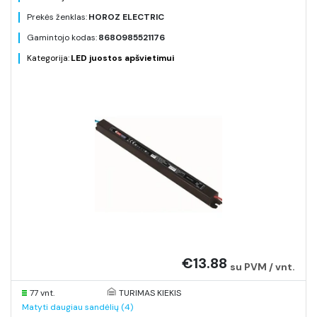
Prekės ženklas:
HOROZ ELECTRIC
Gamintojo kodas:
8680985521176
Kategorija:
LED juostos apšvietimui
€13.88
su PVM / vnt.
77 vnt.
TURIMAS KIEKIS
Matyti daugiau sandėlių (4)