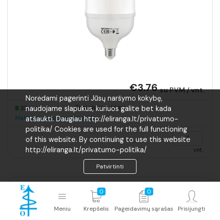
€3.76
su PVM / vnt.
Norėdami pagerinti Jūsų naršymo kokybę,
23 vnt.
naudojame slapukus, kuriuos galite bet kada
TURIMAS KIEKIS
Matyti daugiau sandėlių (4)
atšaukti. Daugiau http://eliranga.lt/privatumo-
politika/ Cookies are used for the full functioning
of this website. By continuing to use this website
http://eliranga.lt/privatumo-politika/
vnt.
Patvirtinti
VESTA-100 100W 176-264VAC / 12VDC 8.5A
0
0
WATERPROOF IP67 maitinimo šaltinis LED juostai
Meniu
Krepšelis
Pageidavimų sąrašas
Prisijungti
Produkto ID:
0LDR-083-001-0100-011