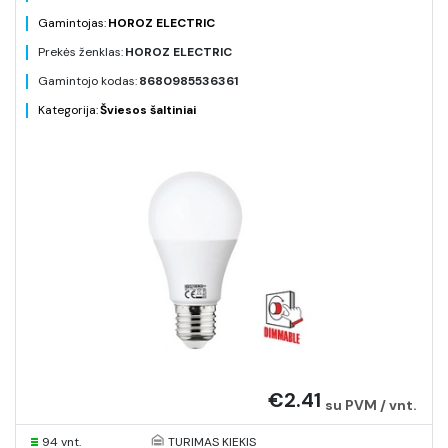
Gamintojas:
HOROZ ELECTRIC
Prekės ženklas:
HOROZ ELECTRIC
Gamintojo kodas:
8680985536361
Kategorija:
Šviesos šaltiniai
€2.41
su PVM / vnt.
94 vnt.
TURIMAS KIEKIS