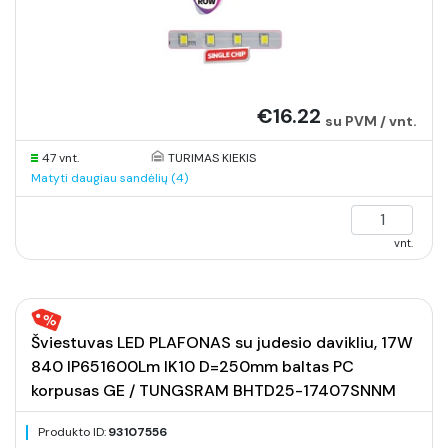
€16.22
su PVM / vnt.
47 vnt.
TURIMAS KIEKIS
Matyti daugiau sandėlių (4)
vnt.
Šviestuvas LED PLAFONAS su judesio davikliu, 17W
840 IP651600Lm IK10 D=250mm baltas PC
korpusas GE / TUNGSRAM BHTD25-17407SNNM
Produkto ID:
93107556