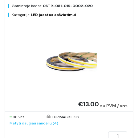
Gamintojo kodas:
0STR-081-019-0002-020
Kategorija:
LED juostos apšvietimui
€13.00
su PVM / vnt.
38 vnt.
TURIMAS KIEKIS
Matyti daugiau sandėlių (4)