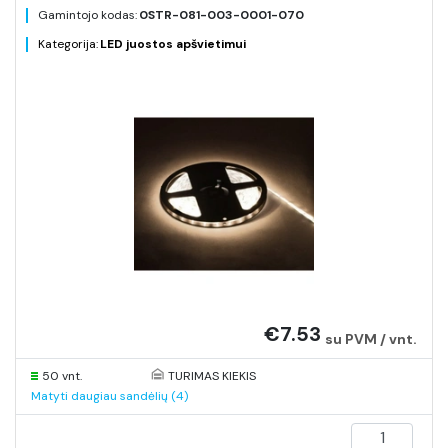
Gamintojo kodas:
0STR-081-003-0001-070
Kategorija:
LED juostos apšvietimui
€7.53
su PVM / vnt.
50 vnt.
TURIMAS KIEKIS
Matyti daugiau sandėlių (4)