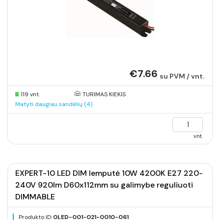
€7.66
su PVM / vnt.
119 vnt.
TURIMAS KIEKIS
Matyti daugiau sandėlių (4)
vnt.
EXPERT-10 LED DIM lemputė 10W 4200K E27 220-
240V 920lm D60x112mm su galimybe reguliuoti
DIMMABLE
Produkto ID:
0LED-001-021-0010-061