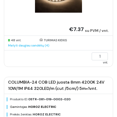
€7.37
su PVM / vnt.
48 vnt.
TURIMAS KIEKIS
Matyti daugiau sandėlių (4)
vnt.
COLUMBIA-24 COB LED juosta 8mm 4200K 24V
10W/1M IP44 320LED/m (cut /5cm/) 5m=1vnt.
Produkto ID:
0STR-081-019-0002-020
Gamintojas:
HOROZ ELECTRIC
Prekės ženklas:
HOROZ ELECTRIC