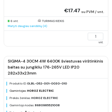
€17.47
su PVM / vnt.
6 vnt.
TURIMAS KIEKIS
Matyti daugiau sandėlių (4)
vnt.
SIGMA-4 30CM 4W 6400K šviestuvas virštinkinis
baltas su jungikliu 176-265V LED IP20
282x33x23mm
Produkto ID:
0LBL-052-001-0030-010
Gamintojas:
HOROZ ELECTRIC
Prekės ženklas:
HOROZ ELECTRIC
Gamintojo kodas:
8680985521008