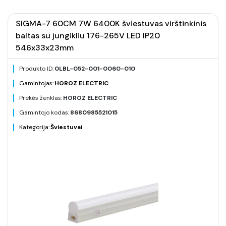
SIGMA-7 60CM 7W 6400K šviestuvas virštinkinis
baltas su jungikliu 176-265V LED IP20
546x33x23mm
Produkto ID:
0LBL-052-001-0060-010
Gamintojas:
HOROZ ELECTRIC
Prekės ženklas:
HOROZ ELECTRIC
Gamintojo kodas:
8680985521015
Kategorija:
Šviestuvai