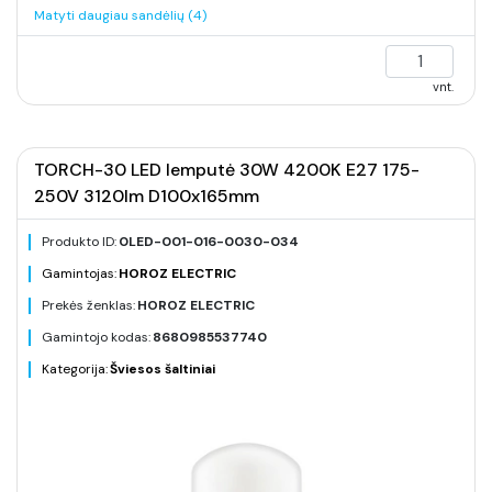
Matyti daugiau sandėlių (4)
vnt.
TORCH-30 LED lemputė 30W 4200K E27 175-
250V 3120lm D100x165mm
Produkto ID:
0LED-001-016-0030-034
Gamintojas:
HOROZ ELECTRIC
Prekės ženklas:
HOROZ ELECTRIC
Gamintojo kodas:
8680985537740
Kategorija:
Šviesos šaltiniai