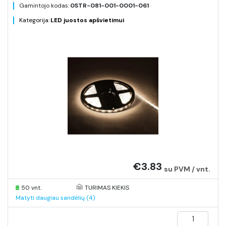
Gamintojo kodas:
0STR-081-001-0001-061
Kategorija:
LED juostos apšvietimui
€3.83
su PVM / vnt.
50 vnt.
TURIMAS KIEKIS
Matyti daugiau sandėlių (4)