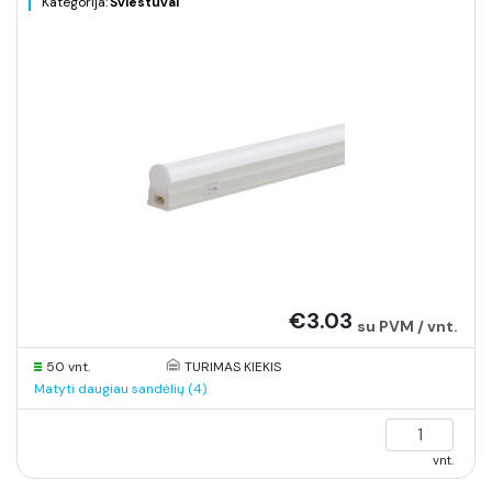
Kategorija:
Šviestuvai
€3.03
su PVM / vnt.
50 vnt.
TURIMAS KIEKIS
Matyti daugiau sandėlių (4)
vnt.