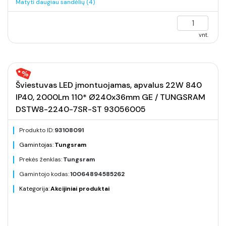
Matyti daugiau sandėlių (4)
vnt.
Šviestuvas LED įmontuojamas, apvalus 22W 840
IP40, 2000Lm 110* Ø240x36mm GE / TUNGSRAM
DSTW8-2240-7SR-ST 93056005
Produkto ID:
93108091
Gamintojas:
Tungsram
Prekės ženklas:
Tungsram
Gamintojo kodas:
10064894585262
Kategorija:
Akcijiniai produktai