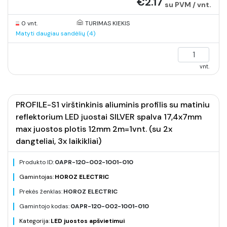
€2.17
su PVM / vnt.
0 vnt.
TURIMAS KIEKIS
Matyti daugiau sandėlių (4)
vnt.
PROFILE-S1 virštinkinis aliuminis profilis su matiniu
reflektorium LED juostai SILVER spalva 17,4x7mm
max juostos plotis 12mm 2m=1vnt. (su 2x
dangteliai, 3x laikikliai)
Produkto ID:
0APR-120-002-1001-010
Gamintojas:
HOROZ ELECTRIC
Prekės ženklas:
HOROZ ELECTRIC
Gamintojo kodas:
0APR-120-002-1001-010
Kategorija:
LED juostos apšvietimui