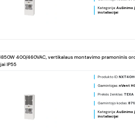
Kategorija:
Aušinimo į
instaliacijai
850W 400/460VAC, vertikalaus montavimo pramoninis oro ko
jai IP55
Produkto ID:
NXT40H
Gamintojas:
nVent 
Prekės ženklas:
TEXA 
Gamintojo kodas:
871
Kategorija:
Aušinimo į
instaliacijai