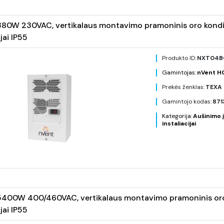
80W 230VAC, vertikalaus montavimo pramoninis oro kondici
jai IP55
Produkto ID:
NXT04B
Gamintojas:
nVent 
Prekės ženklas:
TEXA 
Gamintojo kodas:
871
Kategorija:
Aušinimo į
instaliacijai
400W 400/460VAC, vertikalaus montavimo pramoninis oro k
jai IP55