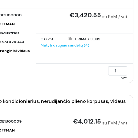
€3,420.55
0E1U00000
su PVM / vnt.
HOFFMAN
Industries
0 vnt.
TURIMAS KIEKIS
13574424043
Matyti daugiau sandėlių (4)
renginiai vidaus
vnt.
ndicionierius, nerūdijančio plieno korpusas, vidaus
€4,012.15
0E1U00009
su PVM / vnt.
HOFFMAN