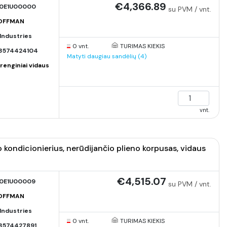
€4,366.89
0E1U00000
su PVM / vnt.
HOFFMAN
Industries
0 vnt.
TURIMAS KIEKIS
3574424104
Matyti daugiau sandėlių (4)
renginiai vidaus
vnt.
ndicionierius, nerūdijančio plieno korpusas, vidaus
€4,515.07
0E1U00009
su PVM / vnt.
HOFFMAN
Industries
0 vnt.
TURIMAS KIEKIS
3574427891