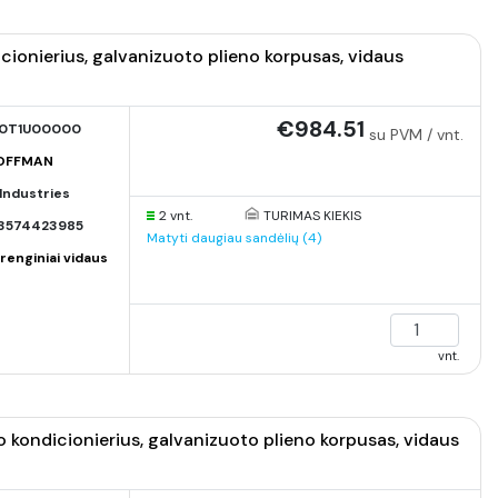
onierius, galvanizuoto plieno korpusas, vidaus
€984.51
0T1U00000
su PVM / vnt.
HOFFMAN
Industries
2 vnt.
TURIMAS KIEKIS
3574423985
Matyti daugiau sandėlių (4)
renginiai vidaus
vnt.
ondicionierius, galvanizuoto plieno korpusas, vidaus