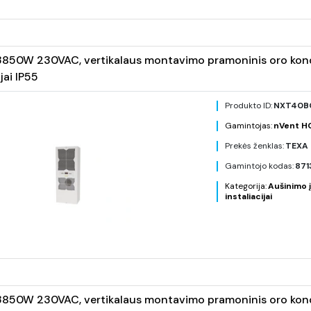
850W 230VAC, vertikalaus montavimo pramoninis oro kondic
jai IP55
Produkto ID:
NXT40B
Gamintojas:
nVent 
Prekės ženklas:
TEXA 
Gamintojo kodas:
871
Kategorija:
Aušinimo į
instaliacijai
850W 230VAC, vertikalaus montavimo pramoninis oro kondic