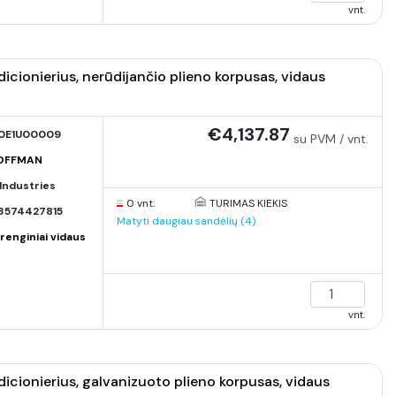
vnt.
ionierius, nerūdijančio plieno korpusas, vidaus
€4,137.87
0E1U00009
su PVM / vnt.
HOFFMAN
Industries
0 vnt.
TURIMAS KIEKIS
3574427815
Matyti daugiau sandėlių (4)
renginiai vidaus
vnt.
ionierius, galvanizuoto plieno korpusas, vidaus