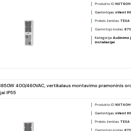
Produkto ID:
NXT60H
Gamintojas:
nVent 
Prekės ženklas:
TEXA 
Gamintojo kodas:
871
Kategorija:
Aušinimo į
instaliacijai
850W 400/460VAC, vertikalaus montavimo pramoninis oro ko
jai IP55
Produkto ID:
NXT40H
Gamintojas:
nVent 
Prekės ženklas:
TEXA 
Gamintojo kodas:
871