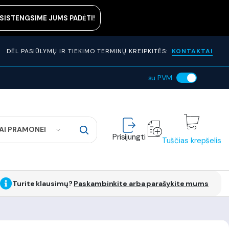
ASISTENGSIME JUMS PADĖTI!
DĖL PASIŪLYMŲ IR TIEKIMO TERMINŲ KREIPKITĖS:
KONTAKTAI
su PVM
AI PRAMONEI
Prisijungti
Tuščias krepšelis
Turite klausimų?
Paskambinkite arba parašykite mums