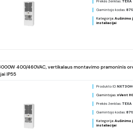
Prekės ženklas:
TEXA 
Gamintojo kodas:
871
Kategorija:
Aušinimo į
instaliacijai
000W 400/460VAC, vertikalaus montavimo pramoninis oro k
jai IP55
Produkto ID:
NXT30H
Gamintojas:
nVent 
Prekės ženklas:
TEXA 
Gamintojo kodas:
871
Kategorija:
Aušinimo į
instaliacijai