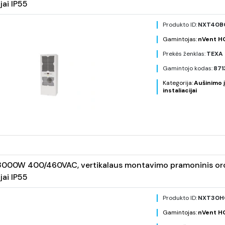
jai IP55
Produkto ID:
NXT40B
Gamintojas:
nVent 
Prekės ženklas:
TEXA 
Gamintojo kodas:
87
Kategorija:
Aušinimo į
instaliacijai
000W 400/460VAC, vertikalaus montavimo pramoninis oro ko
jai IP55
Produkto ID:
NXT30H
Gamintojas:
nVent 