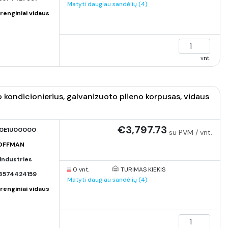
Matyti daugiau sandėlių (4)
renginiai vidaus
vnt.
ndicionierius, galvanizuoto plieno korpusas, vidaus
€3,797.73
0E1U00000
su PVM / vnt.
HOFFMAN
Industries
0 vnt.
TURIMAS KIEKIS
3574424159
Matyti daugiau sandėlių (4)
renginiai vidaus