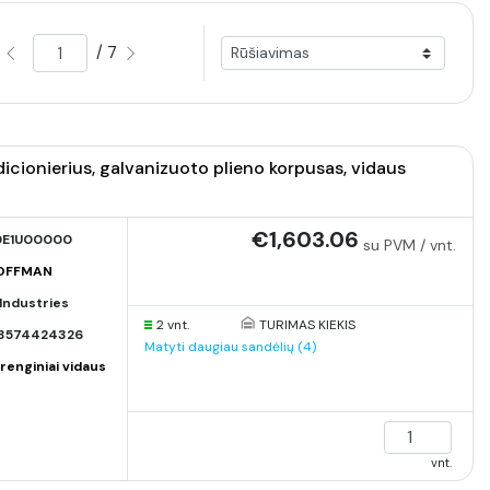
/ 7
ionierius, galvanizuoto plieno korpusas, vidaus
€1,603.06
0E1U00000
su PVM / vnt.
HOFFMAN
Industries
2 vnt.
TURIMAS KIEKIS
3574424326
Matyti daugiau sandėlių (4)
renginiai vidaus
vnt.