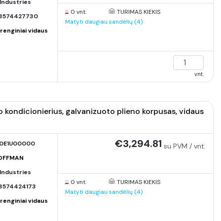
Industries
0 vnt.
TURIMAS KIEKIS
3574427730
Matyti daugiau sandėlių (4)
renginiai vidaus
vnt.
ondicionierius, galvanizuoto plieno korpusas, vidaus
€3,294.81
0E1U00000
su PVM / vnt.
HOFFMAN
Industries
0 vnt.
TURIMAS KIEKIS
3574424173
Matyti daugiau sandėlių (4)
renginiai vidaus