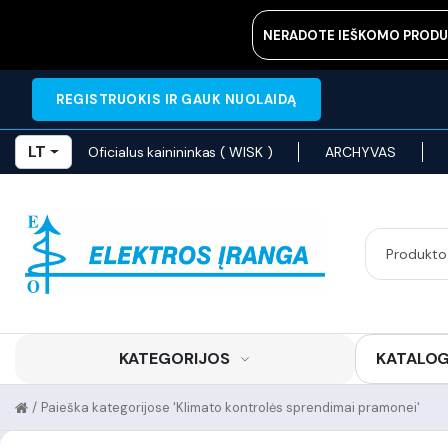
NERADOTE IEŠKOMO PRODU
REGISTRUOKIS IR GAUK NUOLAIDĄ
LT
Oficialus kainininkas ( WISK )
ARCHYVAS
KATEGORIJOS
KATALO
/
Paieška kategorijose 'Klimato kontrolės sprendimai pramonei'