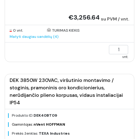
€3,256.64
su PVM / vnt.
0 vnt.
TURIMAS KIEKIS
Matyti daugiau sandėlių (4)
vnt.
DEK 3850W 230VAC, viršutinio montavimo /
stoginis, pramoninis oro kondicionierius,
nerūdijančio plieno korpusas, vidaus instaliacijai
IP54
Produkto ID:
DEK40BT09
Gamintojas:
nVent HOFFMAN
Prekės ženklas:
TEXA Industries