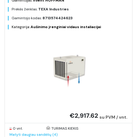
Gamintojas:
nVent HOFFMAN
Prekės ženklas:
TEXA Industries
Gamintojo kodas:
8713574424623
Kategorija:
Aušinimo įrenginiai vidaus instaliacijai
€2,917.62
su PVM / vnt.
0 vnt.
TURIMAS KIEKIS
Matyti daugiau sandėlių (4)