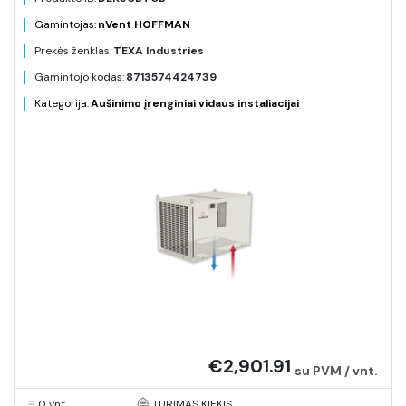
Gamintojas:
nVent HOFFMAN
Prekės ženklas:
TEXA Industries
Gamintojo kodas:
8713574424739
Kategorija:
Aušinimo įrenginiai vidaus instaliacijai
€2,901.91
su PVM / vnt.
0 vnt.
TURIMAS KIEKIS