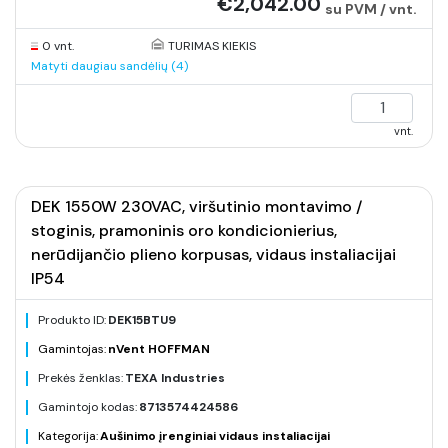
€2,042.00
su PVM / vnt.
0 vnt.
TURIMAS KIEKIS
Matyti daugiau sandėlių (4)
vnt.
DEK 1550W 230VAC, viršutinio montavimo /
stoginis, pramoninis oro kondicionierius,
nerūdijančio plieno korpusas, vidaus instaliacijai
IP54
Produkto ID:
DEK15BTU9
Gamintojas:
nVent HOFFMAN
Prekės ženklas:
TEXA Industries
Gamintojo kodas:
8713574424586
Kategorija:
Aušinimo įrenginiai vidaus instaliacijai