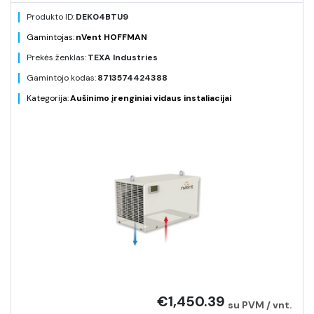
Produkto ID:
DEK04BTU9
Gamintojas:
nVent HOFFMAN
Prekės ženklas:
TEXA Industries
Gamintojo kodas:
8713574424388
Kategorija:
Aušinimo įrenginiai vidaus instaliacijai
€1,450.39
su PVM / vnt.