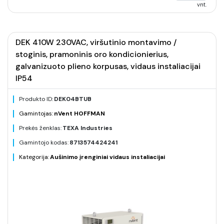
vnt.
DEK 410W 230VAC, viršutinio montavimo /
stoginis, pramoninis oro kondicionierius,
galvanizuoto plieno korpusas, vidaus instaliacijai
IP54
Produkto ID:
DEK04BTUB
Gamintojas:
nVent HOFFMAN
Prekės ženklas:
TEXA Industries
Gamintojo kodas:
8713574424241
Kategorija:
Aušinimo įrenginiai vidaus instaliacijai