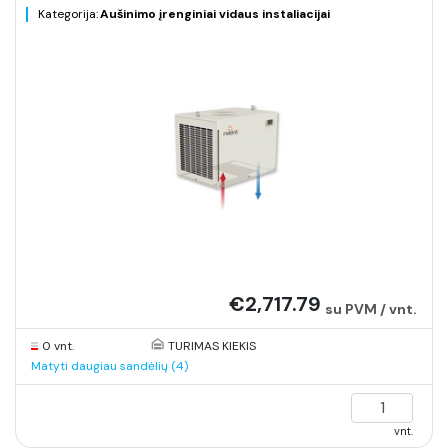
Kategorija:
Aušinimo įrenginiai vidaus instaliacijai
€2,717.79
su PVM / vnt.
0 vnt.
TURIMAS KIEKIS
Matyti daugiau sandėlių (4)
vnt.