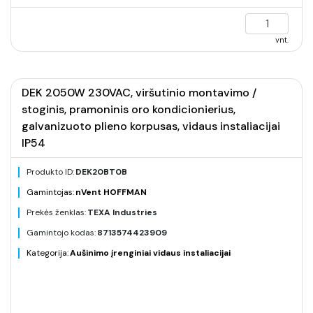
vnt.
DEK 2050W 230VAC, viršutinio montavimo /
stoginis, pramoninis oro kondicionierius,
galvanizuoto plieno korpusas, vidaus instaliacijai
IP54
Produkto ID:
DEK20BT0B
Gamintojas:
nVent HOFFMAN
Prekės ženklas:
TEXA Industries
Gamintojo kodas:
8713574423909
Kategorija:
Aušinimo įrenginiai vidaus instaliacijai