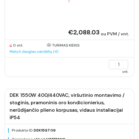
€2,088.03
su PVM / vnt.
0 vnt.
TURIMAS KIEKIS
Matyti daugiau sandėlių (4)
vnt.
DEK 1550W 400/440VAC, viršutinio montavimo /
stoginis, pramoninis oro kondicionierius,
nerūdijančio plieno korpusas, vidaus instaliacijai
IP54
Produkto ID:
DEK15GT09