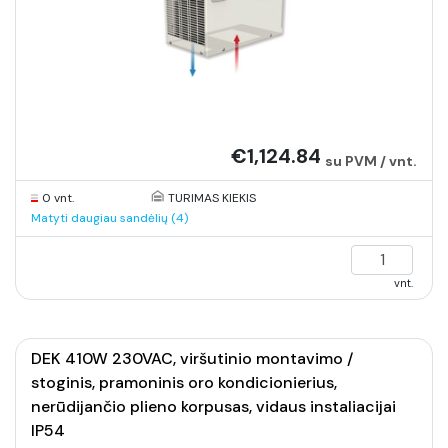
€1,124.84
su PVM / vnt.
0 vnt.
TURIMAS KIEKIS
Matyti daugiau sandėlių (4)
vnt.
DEK 410W 230VAC, viršutinio montavimo /
stoginis, pramoninis oro kondicionierius,
nerūdijančio plieno korpusas, vidaus instaliacijai
IP54