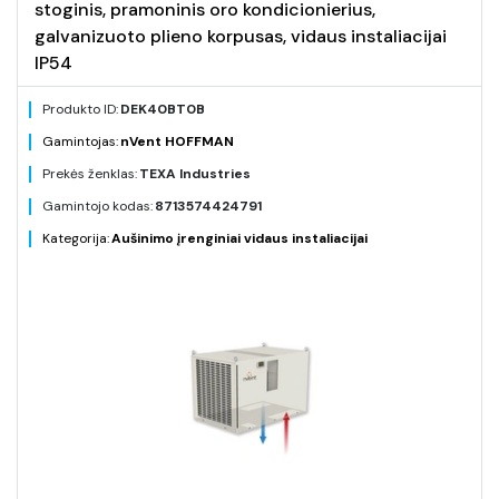
stoginis, pramoninis oro kondicionierius,
galvanizuoto plieno korpusas, vidaus instaliacijai
IP54
Produkto ID:
DEK40BT0B
Gamintojas:
nVent HOFFMAN
Prekės ženklas:
TEXA Industries
Gamintojo kodas:
8713574424791
Kategorija:
Aušinimo įrenginiai vidaus instaliacijai