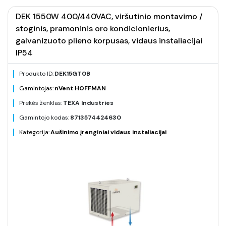
DEK 1550W 400/440VAC, viršutinio montavimo /
stoginis, pramoninis oro kondicionierius,
galvanizuoto plieno korpusas, vidaus instaliacijai
IP54
Produkto ID:
DEK15GT0B
Gamintojas:
nVent HOFFMAN
Prekės ženklas:
TEXA Industries
Gamintojo kodas:
8713574424630
Kategorija:
Aušinimo įrenginiai vidaus instaliacijai