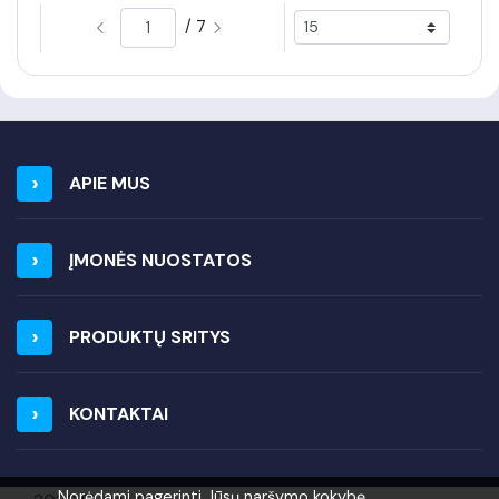
/ 7
APIE MUS
ĮMONĖS NUOSTATOS
PRODUKTŲ SRITYS
KONTAKTAI
Norėdami pagerinti Jūsų naršymo kokybę,