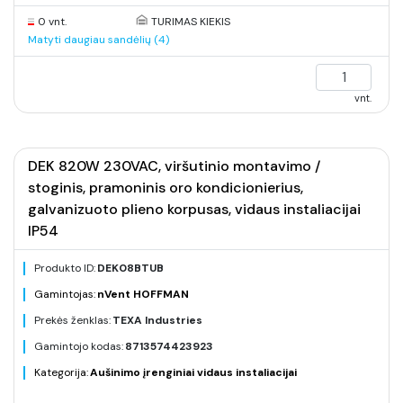
0 vnt.
TURIMAS KIEKIS
Matyti daugiau sandėlių (4)
vnt.
DEK 820W 230VAC, viršutinio montavimo /
stoginis, pramoninis oro kondicionierius,
galvanizuoto plieno korpusas, vidaus instaliacijai
IP54
Produkto ID:
DEK08BTUB
Gamintojas:
nVent HOFFMAN
Prekės ženklas:
TEXA Industries
Gamintojo kodas:
8713574423923
Kategorija:
Aušinimo įrenginiai vidaus instaliacijai