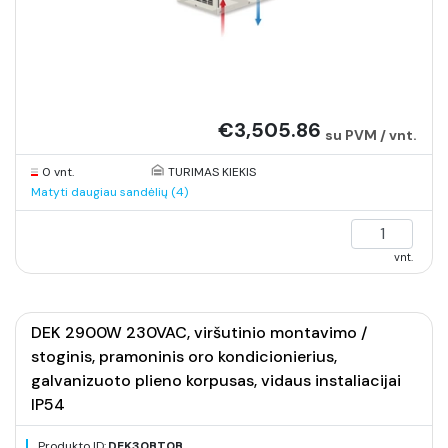
€3,505.86
su PVM / vnt.
0 vnt.
TURIMAS KIEKIS
Matyti daugiau sandėlių (4)
vnt.
DEK 2900W 230VAC, viršutinio montavimo /
stoginis, pramoninis oro kondicionierius,
galvanizuoto plieno korpusas, vidaus instaliacijai
IP54
Produkto ID:
DEK30BT0B