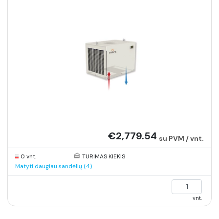
€2,779.54
su PVM / vnt.
0 vnt.
TURIMAS KIEKIS
Matyti daugiau sandėlių (4)
vnt.