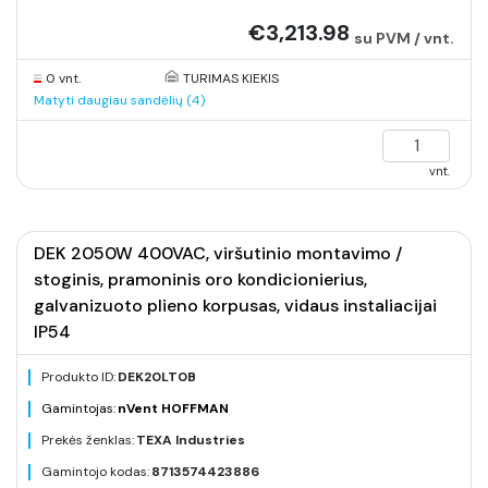
€3,213.98
su PVM / vnt.
0 vnt.
TURIMAS KIEKIS
Matyti daugiau sandėlių (4)
vnt.
DEK 2050W 400VAC, viršutinio montavimo /
stoginis, pramoninis oro kondicionierius,
galvanizuoto plieno korpusas, vidaus instaliacijai
IP54
Produkto ID:
DEK20LT0B
Gamintojas:
nVent HOFFMAN
Prekės ženklas:
TEXA Industries
Gamintojo kodas:
8713574423886