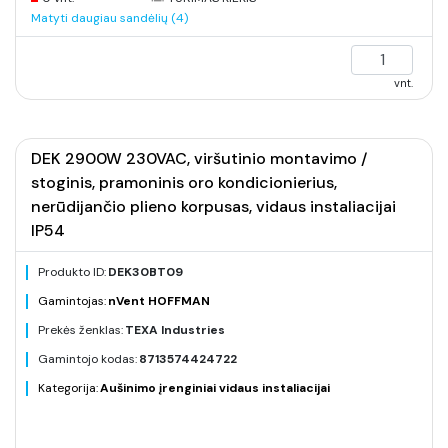
Matyti daugiau sandėlių (4)
vnt.
DEK 2900W 230VAC, viršutinio montavimo /
stoginis, pramoninis oro kondicionierius,
nerūdijančio plieno korpusas, vidaus instaliacijai
IP54
Produkto ID:
DEK30BT09
Gamintojas:
nVent HOFFMAN
Prekės ženklas:
TEXA Industries
Gamintojo kodas:
8713574424722
Kategorija:
Aušinimo įrenginiai vidaus instaliacijai