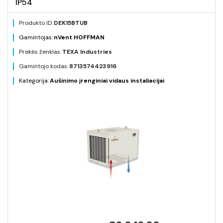
IP54
Produkto ID:
DEK15BTUB
Gamintojas:
nVent HOFFMAN
Prekės ženklas:
TEXA Industries
Gamintojo kodas:
8713574423916
Kategorija:
Aušinimo įrenginiai vidaus instaliacijai