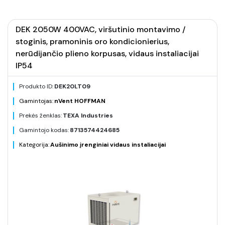
DEK 2050W 400VAC, viršutinio montavimo /
stoginis, pramoninis oro kondicionierius,
nerūdijančio plieno korpusas, vidaus instaliacijai
IP54
Produkto ID:
DEK20LT09
Gamintojas:
nVent HOFFMAN
Prekės ženklas:
TEXA Industries
Gamintojo kodas:
8713574424685
Kategorija:
Aušinimo įrenginiai vidaus instaliacijai