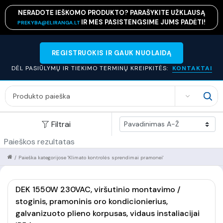
NERADOTE IEŠKOMO PRODUKTO? PARAŠYKITE UŽKLAUSĄ
IR MES PASISTENGSIME JUMS PADĖTI!
PREKYBA@ELIRANGA.LT
REGISTRUOKIS IR GAUK NUOLAIDĄ
DĖL PASIŪLYMŲ IR TIEKIMO TERMINŲ KREIPKITĖS:
KONTAKTAI
SEARCH
Filtrai
Paieškos rezultatas
/
Paieška kategorijose 'Klimato kontrolės sprendimai pramonei'
DEK 1550W 230VAC, viršutinio montavimo /
stoginis, pramoninis oro kondicionierius,
galvanizuoto plieno korpusas, vidaus instaliacijai