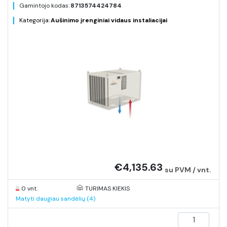
Gamintojo kodas:
8713574424784
Kategorija:
Aušinimo įrenginiai vidaus instaliacijai
€4,135.63
su PVM / vnt.
0 vnt.
TURIMAS KIEKIS
Matyti daugiau sandėlių (4)