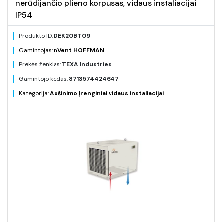
nerūdijančio plieno korpusas, vidaus instaliacijai
IP54
Produkto ID:
DEK20BT09
Gamintojas:
nVent HOFFMAN
Prekės ženklas:
TEXA Industries
Gamintojo kodas:
8713574424647
Kategorija:
Aušinimo įrenginiai vidaus instaliacijai